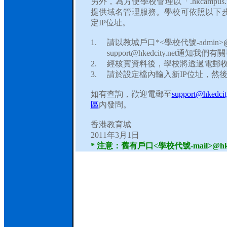
另外，為方便學校管理以「
.hkcampus.
提供域名管理服務。學校可依照以下
定
IP
位址。
1.
請以教城戶口
*<
學校代號
-admin>
@
support@hkedcity.net
通知我們有關
2.
經核實資料後，學校將透過電郵
3.
請於設定檔內輸入新
IP
位址，然
如有查詢，歡迎電郵至
support@hkedcit
區
內發問。
香港教育城
2011
年
3
月
1
日
*
注意：舊有戶口
<
學校代號
-mail>@hk