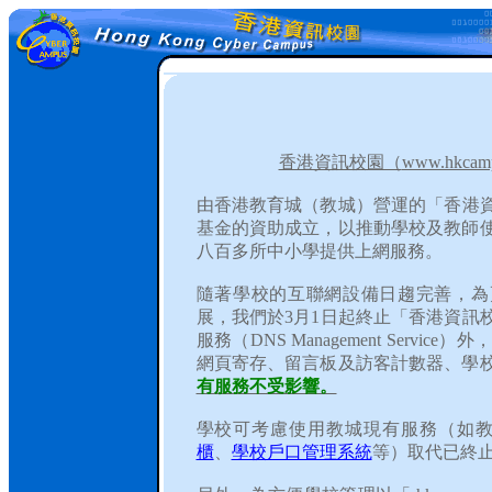
香港資訊校園（
www.hkcamp
由香港教育城（教城）營運的「香港
基金的資助成立，以推動學校及教師
八百多所中小學提供上網服務。
隨著學校的互聯網設備日趨完善，為
展，我們於
3
月
1
日起終止「香港資訊
服務（
DNS Management Service
）外
網頁寄存、留言板及訪客計數器、學
有服務不受影響。
學校可考慮使用教城現有服務（如
櫃
、
學校戶口管理系統
等）取代已終